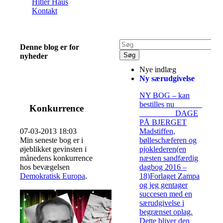
Hitler Haus
Kontakt
Denne blog er for
nyheder
Nye indlæg
Ny særudgivelse
NY BOG – kan
bestilles nu
Konkurrence
DAGE
PÅ BJERGET
07-03-2013 18:03
Madstiffen,
Min seneste bog er i
bølleschæferen og
øjeblikket gevinsten i
pjoklederen(en
månedens konkurrence
næsten sandfærdig
hos bevægelsen
dagbog 2016 –
Demokratisk Europa
.
18)Forlaget Zampa
og jeg gentager
succesen med en
særudgivelse i
begrænset oplag.
Dette bliver den