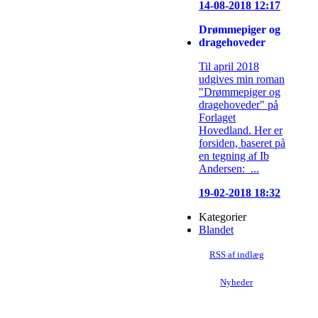
14-08-2018 12:17
Drømmepiger og
dragehoveder
Til april 2018
udgives min roman
"Drømmepiger og
dragehoveder" på
Forlaget
Hovedland. Her er
forsiden, baseret på
en tegning af Ib
Andersen: ...
19-02-2018 18:32
Kategorier
Blandet
RSS af indlæg
Nyheder