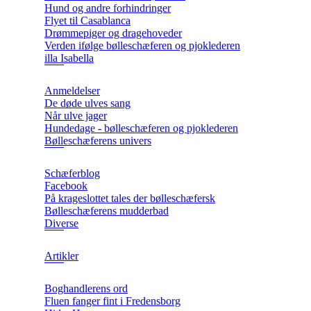
Hund og andre forhindringer
Flyet til Casablanca
Drømmepiger og dragehoveder
Verden ifølge bølleschæferen og pjoklederen
illa Isabella
Anmeldelser
De døde ulves sang
Når ulve jager
Hundedage - bølleschæferen og pjoklederen
Bølleschæferens univers
Schæferblog
Facebook
På krageslottet tales der bølleschæfersk
Bølleschæferens mudderbad
Diverse
Artikler
Boghandlerens ord
Fluen fanger fint i Fredensborg