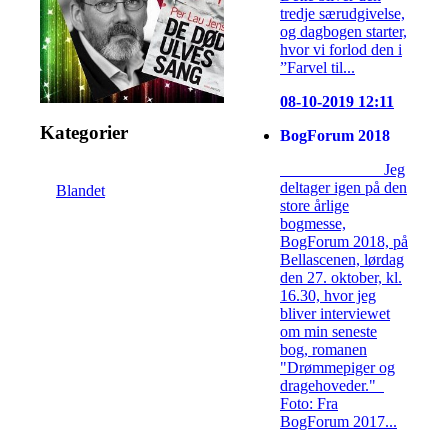
tredje særudgivelse,
og dagbogen starter,
hvor vi forlod den i
”Farvel til...
08-10-2019 12:11
Kategorier
BogForum 2018
Jeg
deltager igen på den
Blandet
store årlige
bogmesse,
BogForum 2018, på
Bellascenen, lørdag
den 27. oktober, kl.
16.30, hvor jeg
bliver interviewet
om min seneste
bog, romanen
"Drømmepiger og
dragehoveder."
Foto: Fra
BogForum 2017...