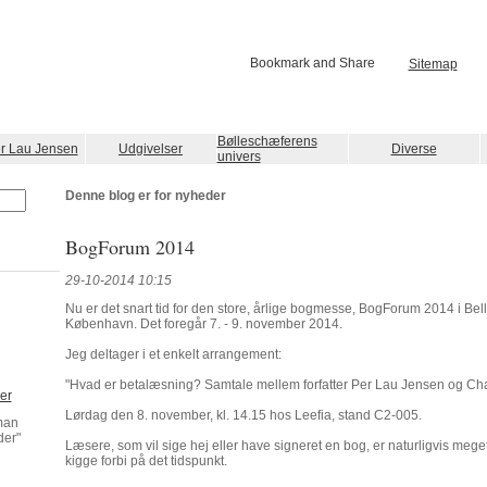
Sitemap
Bølleschæferens
r Lau Jensen
Udgivelser
Diverse
univers
Denne blog er for nyheder
BogForum 2014
29-10-2014 10:15
Nu er det snart tid for den store, årlige bogmesse, BogForum 2014 i Bell
København. Det foregår 7. - 9. november 2014.
Jeg deltager i et enkelt arrangement:
"Hvad er betalæsning? Samtale mellem forfatter Per Lau Jensen og Char
er
Lørdag den 8. november, kl. 14.15 hos Leefia, stand C2-005.
man
er"
Læsere, som vil sige hej eller have signeret en bog, er naturligvis meget
kigge forbi på det tidspunkt.