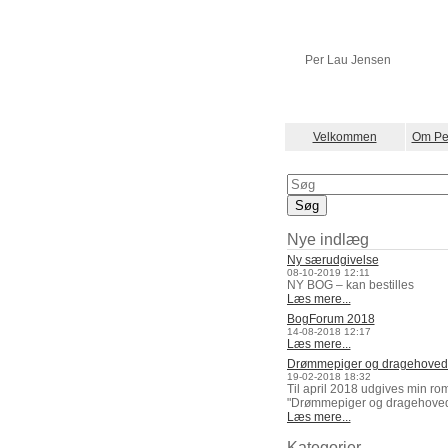
Per Lau Jensen
Velkommen
Om Pe
Nye indlæg
Ny særudgivelse
08-10-2019 12:11
NY BOG – kan bestilles
Læs mere...
BogForum 2018
14-08-2018 12:17
Læs mere...
Drømmepiger og dragehoved
19-02-2018 18:32
Til april 2018 udgives min ro
"Drømmepiger og dragehoved
Læs mere...
Kategorier